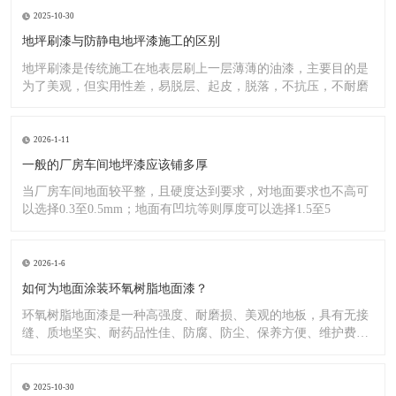
2025-10-30
地坪刷漆与防静电地坪漆施工的区别
地坪刷漆是传统施工在地表层刷上一层薄薄的油漆，主要目的是
为了美观，但实用性差，易脱层、起皮，脱落，不抗压，不耐磨
2026-1-11
一般的厂房车间地坪漆应该铺多厚
当厂房车间地面较平整，且硬度达到要求，对地面要求也不高可
以选择0.3至0.5mm；地面有凹坑等则厚度可以选择1.5至5
2026-1-6
如何为地面涂装环氧树脂地面漆？
环氧树脂地面漆是一种高强度、耐磨损、美观的地板，具有无接
缝、质地坚实、耐药品性佳、防腐、防尘、保养方便、维护费用
低廉等
2025-10-30