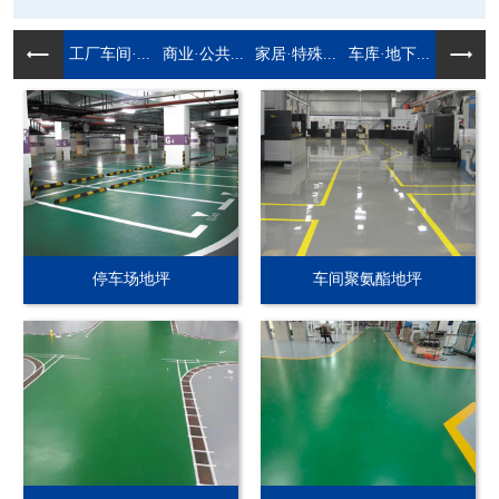
工厂车间·...
商业·公共...
家居·特殊...
车库·地下...
停车场地坪
车间聚氨酯地坪