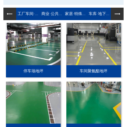
工厂车间·...
商业·公共...
家居·特殊...
车库·地下...
停车场地坪
车间聚氨酯地坪