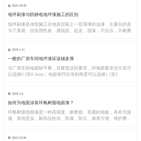
2025-10-30
地坪刷漆与防静电地坪漆施工的区别
地坪刷漆是传统施工在地表层刷上一层薄薄的油漆，主要目的是
为了美观，但实用性差，易脱层、起皮，脱落，不抗压，不耐磨
2026-1-11
一般的厂房车间地坪漆应该铺多厚
当厂房车间地面较平整，且硬度达到要求，对地面要求也不高可
以选择0.3至0.5mm；地面有凹坑等则厚度可以选择1.5至5
2026-1-6
如何为地面涂装环氧树脂地面漆？
环氧树脂地面漆是一种高强度、耐磨损、美观的地板，具有无接
缝、质地坚实、耐药品性佳、防腐、防尘、保养方便、维护费用
低廉等
2025-10-30