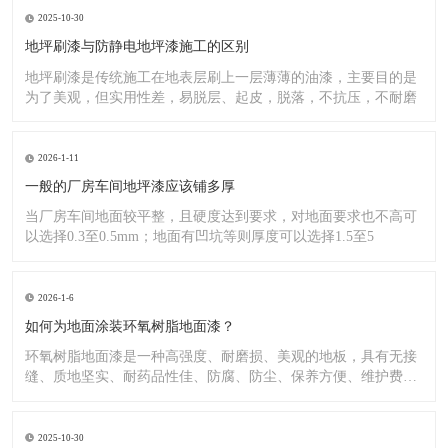
2025-10-30
地坪刷漆与防静电地坪漆施工的区别
地坪刷漆是传统施工在地表层刷上一层薄薄的油漆，主要目的是
为了美观，但实用性差，易脱层、起皮，脱落，不抗压，不耐磨
2026-1-11
一般的厂房车间地坪漆应该铺多厚
当厂房车间地面较平整，且硬度达到要求，对地面要求也不高可
以选择0.3至0.5mm；地面有凹坑等则厚度可以选择1.5至5
2026-1-6
如何为地面涂装环氧树脂地面漆？
环氧树脂地面漆是一种高强度、耐磨损、美观的地板，具有无接
缝、质地坚实、耐药品性佳、防腐、防尘、保养方便、维护费用
低廉等
2025-10-30