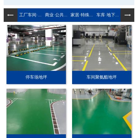
工厂车间·...
商业·公共...
家居·特殊...
车库·地下...
停车场地坪
车间聚氨酯地坪