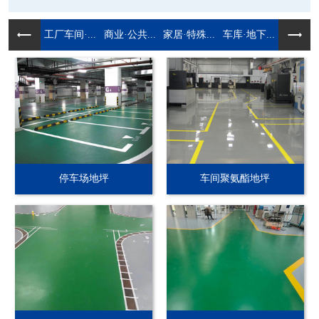
工厂车间·...
商业·公共...
家居·特殊...
车库·地下...
停车场地坪
车间聚氨酯地坪