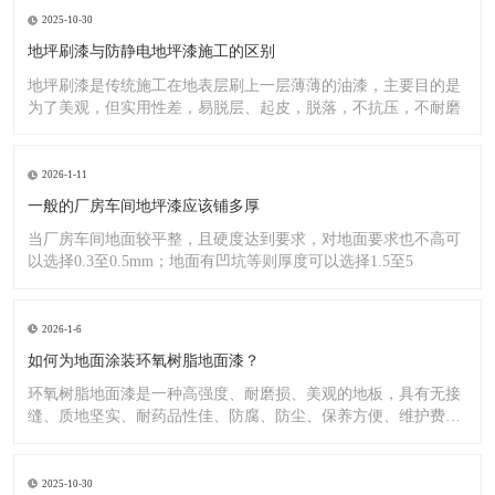
2025-10-30
地坪刷漆与防静电地坪漆施工的区别
地坪刷漆是传统施工在地表层刷上一层薄薄的油漆，主要目的是
为了美观，但实用性差，易脱层、起皮，脱落，不抗压，不耐磨
2026-1-11
一般的厂房车间地坪漆应该铺多厚
当厂房车间地面较平整，且硬度达到要求，对地面要求也不高可
以选择0.3至0.5mm；地面有凹坑等则厚度可以选择1.5至5
2026-1-6
如何为地面涂装环氧树脂地面漆？
环氧树脂地面漆是一种高强度、耐磨损、美观的地板，具有无接
缝、质地坚实、耐药品性佳、防腐、防尘、保养方便、维护费用
低廉等
2025-10-30