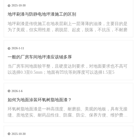
2025-10-30
地坪刷漆与防静电地坪漆施工的区别
地坪刷漆是传统施工在地表层刷上一层薄薄的油漆，主要目的是
为了美观，但实用性差，易脱层、起皮，脱落，不抗压，不耐磨
2026-1-11
一般的厂房车间地坪漆应该铺多厚
当厂房车间地面较平整，且硬度达到要求，对地面要求也不高可
以选择0.3至0.5mm；地面有凹坑等则厚度可以选择1.5至5
2026-1-6
如何为地面涂装环氧树脂地面漆？
环氧树脂地面漆是一种高强度、耐磨损、美观的地板，具有无接
缝、质地坚实、耐药品性佳、防腐、防尘、保养方便、维护费用
低廉等
2025-10-30