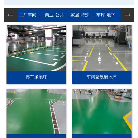
工厂车间·...
商业·公共...
家居·特殊...
车库·地下...
停车场地坪
车间聚氨酯地坪