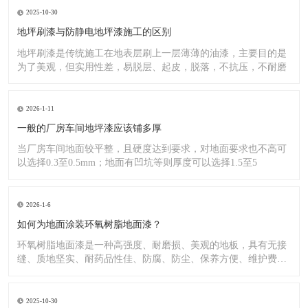
2025-10-30
地坪刷漆与防静电地坪漆施工的区别
地坪刷漆是传统施工在地表层刷上一层薄薄的油漆，主要目的是
为了美观，但实用性差，易脱层、起皮，脱落，不抗压，不耐磨
2026-1-11
一般的厂房车间地坪漆应该铺多厚
当厂房车间地面较平整，且硬度达到要求，对地面要求也不高可
以选择0.3至0.5mm；地面有凹坑等则厚度可以选择1.5至5
2026-1-6
如何为地面涂装环氧树脂地面漆？
环氧树脂地面漆是一种高强度、耐磨损、美观的地板，具有无接
缝、质地坚实、耐药品性佳、防腐、防尘、保养方便、维护费用
低廉等
2025-10-30