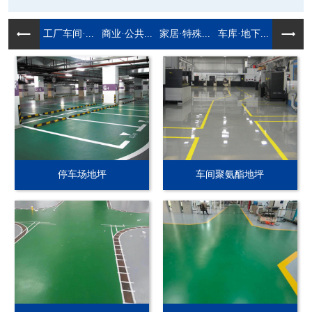
工厂车间·...
商业·公共...
家居·特殊...
车库·地下...
停车场地坪
车间聚氨酯地坪