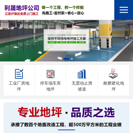
工业厂房地
停车场车库
无震动止滑
耐磨硬化地
坪
地坪
坡道
坪