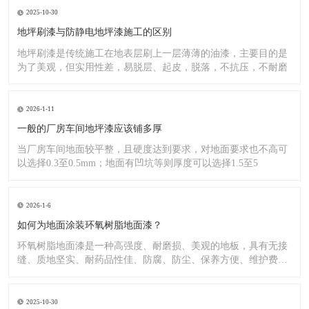
2025-10-30
地坪刷漆与防静电地坪漆施工的区别
地坪刷漆是传统施工在地表层刷上一层薄薄的油漆，主要目的是
为了美观，但实用性差，易脱层、起皮，脱落，不抗压，不耐磨
2026-1-11
一般的厂房车间地坪漆应该铺多厚
当厂房车间地面较平整，且硬度达到要求，对地面要求也不高可
以选择0.3至0.5mm；地面有凹坑等则厚度可以选择1.5至5
2026-1-6
如何为地面涂装环氧树脂地面漆？
环氧树脂地面漆是一种高强度、耐磨损、美观的地板，具有无接
缝、质地坚实、耐药品性佳、防腐、防尘、保养方便、维护费用
低廉等
2025-10-30