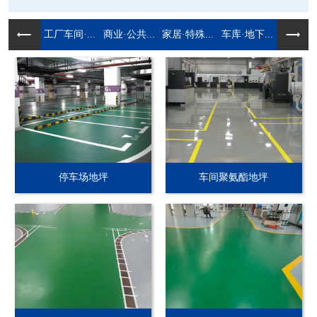
工厂车间·...
商业·公共...
家居·特殊...
车库·地下...
停车场地坪
车间聚氨酯地坪