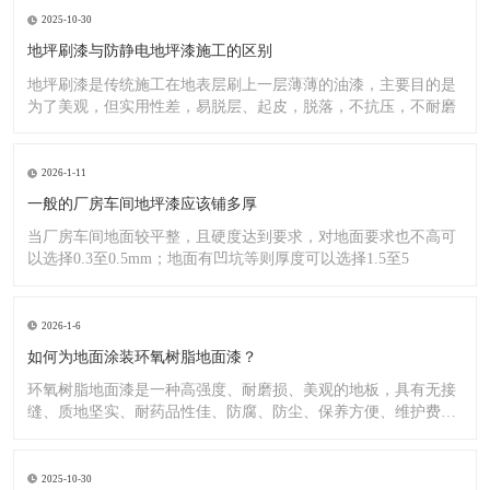
2025-10-30
地坪刷漆与防静电地坪漆施工的区别
地坪刷漆是传统施工在地表层刷上一层薄薄的油漆，主要目的是
为了美观，但实用性差，易脱层、起皮，脱落，不抗压，不耐磨
2026-1-11
一般的厂房车间地坪漆应该铺多厚
当厂房车间地面较平整，且硬度达到要求，对地面要求也不高可
以选择0.3至0.5mm；地面有凹坑等则厚度可以选择1.5至5
2026-1-6
如何为地面涂装环氧树脂地面漆？
环氧树脂地面漆是一种高强度、耐磨损、美观的地板，具有无接
缝、质地坚实、耐药品性佳、防腐、防尘、保养方便、维护费用
低廉等
2025-10-30