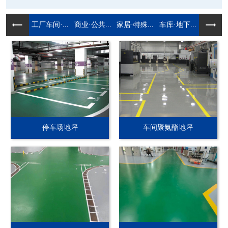
工厂车间·...
商业·公共...
家居·特殊...
车库·地下...
停车场地坪
车间聚氨酯地坪