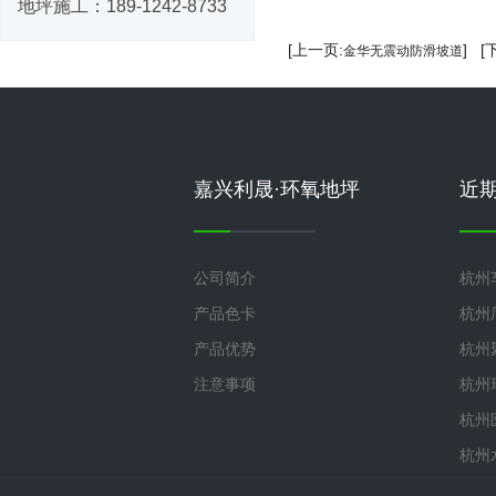
地坪施工：
189-1242-8733
[上一页:
] [
金华无震动防滑坡道
嘉兴利晟·环氧地坪
近
公司简介
杭州
产品色卡
杭州
产品优势
杭州
注意事项
杭州
杭州
杭州