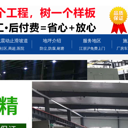
无震动止滑坡道
地坪介绍
服务地区
施
社区,商超,医院
防尘,防腐,耐磨
江浙沪免费上门
厂房车