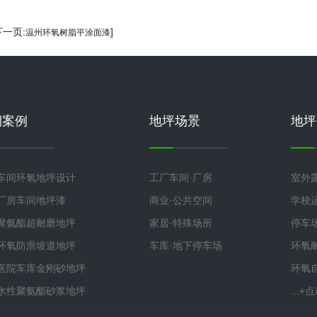
下一页:
]
温州环氧树脂平涂面漆
期案例
地坪场景
地坪
车间环氧地坪设计
工厂车间·厂房
室外
厂房车间地坪漆
商业·公共空间
学校
聚氨酯超耐磨地坪
家居·特殊场所
停车
环氧防滑坡道地坪
车库·地下停车场
环氧
医院车库金刚砂地坪
环氧
水性聚氨酯砂浆地坪
...