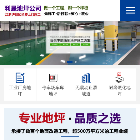
工业厂房地
停车场车库
无震动止滑
耐磨硬化地
坪
地坪
坡道
坪