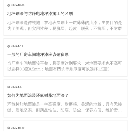
2025-10-30
地坪刷漆与防静电地坪漆施工的区别
地坪刷漆是传统施工在地表层刷上一层薄薄的油漆，主要目的是
为了美观，但实用性差，易脱层、起皮，脱落，不抗压，不耐磨
2026-1-11
一般的厂房车间地坪漆应该铺多厚
当厂房车间地面较平整，且硬度达到要求，对地面要求也不高可
以选择0.3至0.5mm；地面有凹坑等则厚度可以选择1.5至5
2026-1-6
如何为地面涂装环氧树脂地面漆？
环氧树脂地面漆是一种高强度、耐磨损、美观的地板，具有无接
缝、质地坚实、耐药品性佳、防腐、防尘、保养方便、维护费用
低廉等
2025-10-30