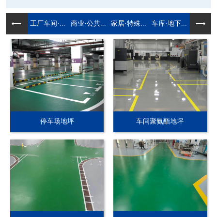
工厂车间·...
商业·公共...
家居·特殊...
车库·地下...
停车场地坪
车间聚氨酯地坪