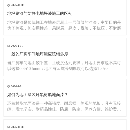
2025-10-30
地坪刷漆与防静电地坪漆施工的区别
地坪刷漆是传统施工在地表层刷上一层薄薄的油漆，主要目的是
为了美观，但实用性差，易脱层、起皮，脱落，不抗压，不耐磨
2026-1-11
一般的厂房车间地坪漆应该铺多厚
当厂房车间地面较平整，且硬度达到要求，对地面要求也不高可
以选择0.3至0.5mm；地面有凹坑等则厚度可以选择1.5至5
2026-1-6
如何为地面涂装环氧树脂地面漆？
环氧树脂地面漆是一种高强度、耐磨损、美观的地板，具有无接
缝、质地坚实、耐药品性佳、防腐、防尘、保养方便、维护费用
低廉等
2025-10-30