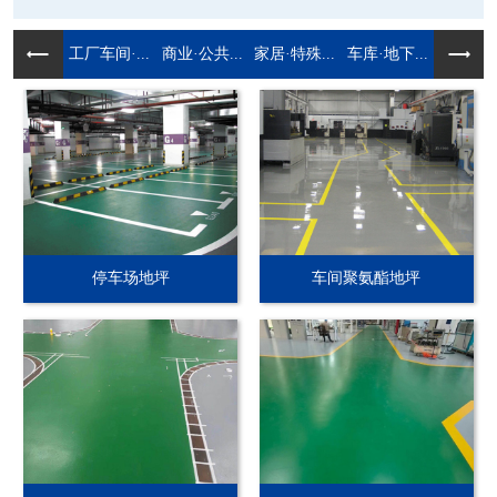
工厂车间·...
商业·公共...
家居·特殊...
车库·地下...
停车场地坪
车间聚氨酯地坪