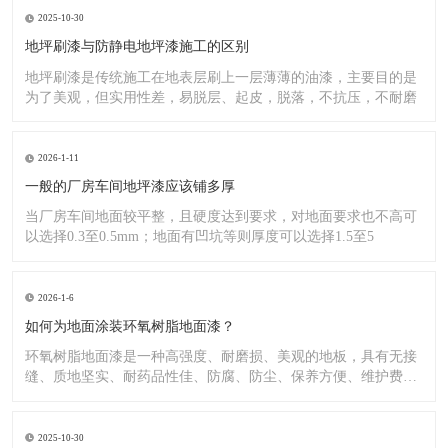
2025-10-30
地坪刷漆与防静电地坪漆施工的区别
地坪刷漆是传统施工在地表层刷上一层薄薄的油漆，主要目的是
为了美观，但实用性差，易脱层、起皮，脱落，不抗压，不耐磨
2026-1-11
一般的厂房车间地坪漆应该铺多厚
当厂房车间地面较平整，且硬度达到要求，对地面要求也不高可
以选择0.3至0.5mm；地面有凹坑等则厚度可以选择1.5至5
2026-1-6
如何为地面涂装环氧树脂地面漆？
环氧树脂地面漆是一种高强度、耐磨损、美观的地板，具有无接
缝、质地坚实、耐药品性佳、防腐、防尘、保养方便、维护费用
低廉等
2025-10-30