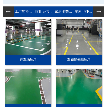
工厂车间·...
商业·公共...
家居·特殊...
车库·地下...
停车场地坪
车间聚氨酯地坪