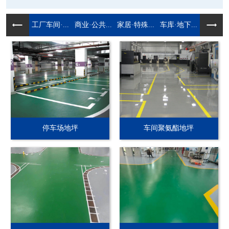
工厂车间·...
商业·公共...
家居·特殊...
车库·地下...
停车场地坪
车间聚氨酯地坪