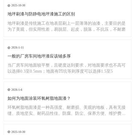
2025-10-30
地坪刷漆与防静电地坪漆施工的区别
地坪刷漆是传统施工在地表层刷上一层薄薄的油漆，主要目的是
为了美观，但实用性差，易脱层、起皮，脱落，不抗压，不耐磨
2026-1-11
一般的厂房车间地坪漆应该铺多厚
当厂房车间地面较平整，且硬度达到要求，对地面要求也不高可
以选择0.3至0.5mm；地面有凹坑等则厚度可以选择1.5至5
2026-1-6
如何为地面涂装环氧树脂地面漆？
环氧树脂地面漆是一种高强度、耐磨损、美观的地板，具有无接
缝、质地坚实、耐药品性佳、防腐、防尘、保养方便、维护费用
低廉等
2025-10-30